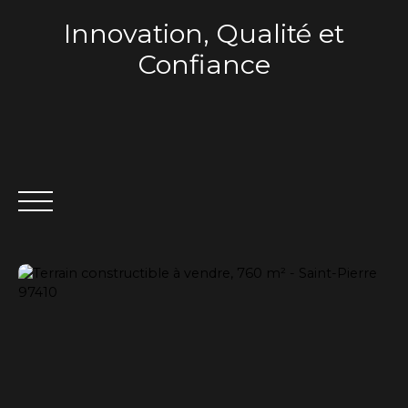
Innovation, Qualité et
Confiance
ACCUEIL
QUI SOMMES-NOUS ?
VENTE
LOCA
Estimation