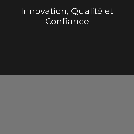
Innovation, Qualité et
Confiance
ACCUEIL
QUI SOMMES-NOUS ?
VENTE
LOCA
Estimation