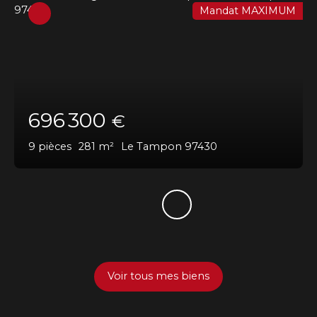
Mandat MAXIMUM
696 300
€
9
pièces
281
m²
Le Tampon 97430
Voir tous mes biens