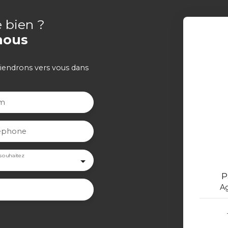
e bien ?
nous
viendrons vers vous dans
m
éphone
souhaitez
P
A