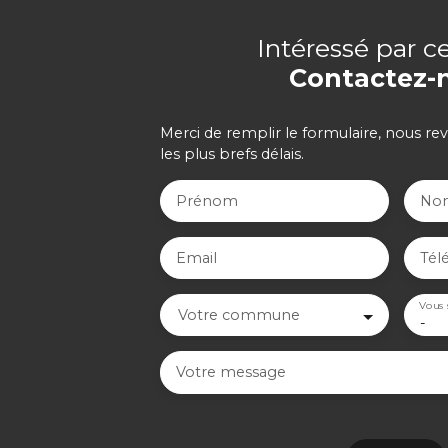
Intéressé par c
Contactez-
Merci de remplir le formulaire, nous re
les plus brefs délais.
Prénom
No
Email
Tél
Vous 
Votre commune
-
Votre message