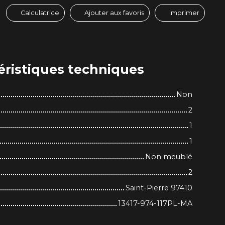
Calculatrice
Ajouter aux favoris
Imprimer
éristiques
techniques
Non
2
1
1
Non meublé
2
Saint-Pierre 97410
13417-974-117PL-MA