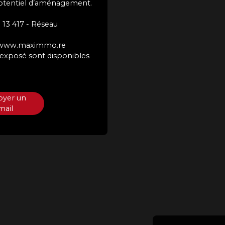
et potentiel d’aménagement.
 13 417 - Réseau
sur www.maximmo.re
t exposé sont disponibles
oyer un
mail