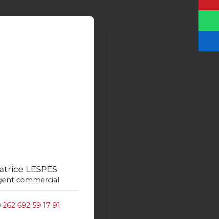
atrice LESPES
gent commercial
+262 692 59 17 91