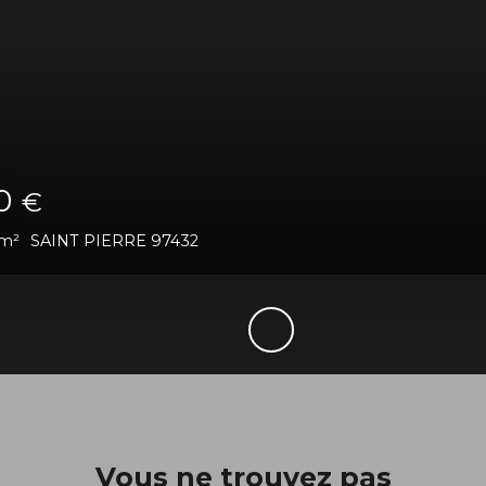
 080
€
96
m²
Saint-Pierre 97432
Vous ne trouvez pas