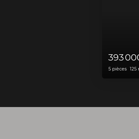
337
4
pièces