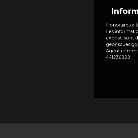
Inform
Honoraires à 
Les informatio
exposé sont di
georisques.gou
Agent commerci
441236882