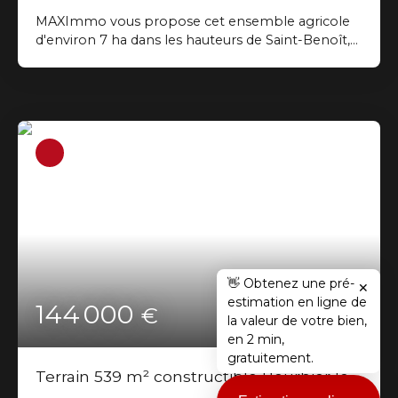
Benoît
MAXImmo vous propose cet ensemble agricole
d'environ 7 ha dans les hauteurs de Saint-Benoît,
situé à 300 m d'altitude avec vue panoramique
exceptionnelle sur Sainte-Rose à Saint-André,
dans un cadre très calme et verdoyant. Parfait
pour exploitation agricole et/ou d'élevage, le
terrain est alimenté en eau, électricité,
l'assainissement non collectif et dispose d'une
source directement sur le terrain. Prix TTC et
Honoraires à charge vendeur TTC Mandat n° 13
298 Réseau MAXImmo - Plus d'informations et
consultation de nos tarifs sur www. maximmo. re
Les informations sur les risques auxquels ce bien
est exposé sont disponibles sur le site Géorisques :
www. georisques. gouv. fr"
👋 Obtenez une pré-
✕
estimation en ligne de
144 000
€
la valeur de votre bien,
en 2 min,
gratuitement.
Terrain 539 m² constructible Bourbier les