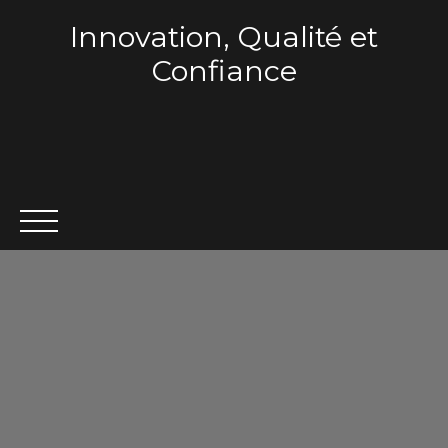
Innovation, Qualité et
Confiance
ACCUEIL
QUI SOMMES-NOUS ?
VENTE
LOCA
Estimation