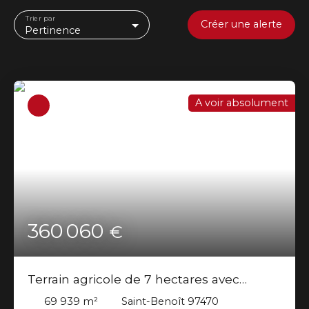
Trier par
Créer une alerte
Pertinence
A voir absolument
360 060
€
Terrain agricole de 7 hectares avec
bâtiments et vue panoramique à Saint-
69 939
m²
Saint-Benoît 97470