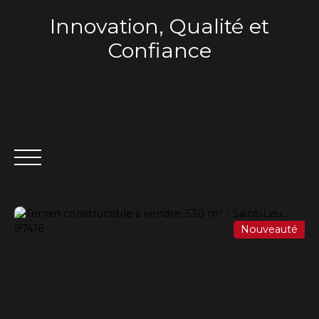
Innovation, Qualité et
Confiance
Nouveauté
ACCUEIL
QUI SOMMES-NOUS ?
VENTE
LOCA
Estimation