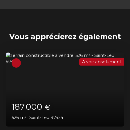
Vous apprécierez
également
A voir absolument
187 000
€
526
m²
Saint-Leu 97424