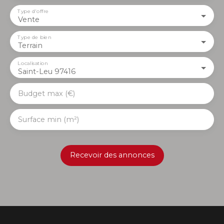
Type d'offre
Vente
Type de bien
Terrain
Localisation
Saint-Leu 97416
Budget max (€)
Surface min (m²)
Recevoir des annonces