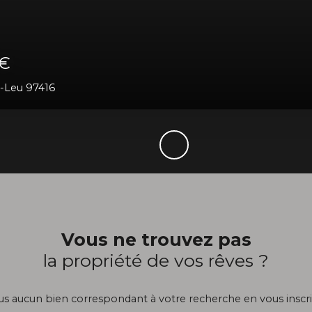
187 000
€
26
m²
Saint-Leu 97424
Vous ne trouvez pas
la propriété de vos rêves ?
 aucun bien correspondant à votre recherche en vous inscri