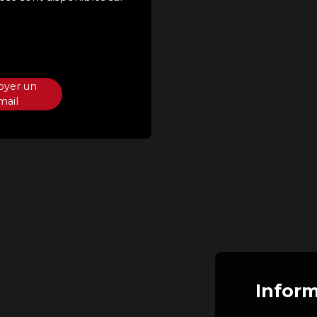
oyer un
mail
Inform