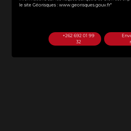
le site Géorisques : www.georisques.gouv.fr"
+262 692 01 99
Env
32