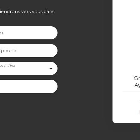
viendrons vers vous dans
m
éphone
souhaitez
G
Ag