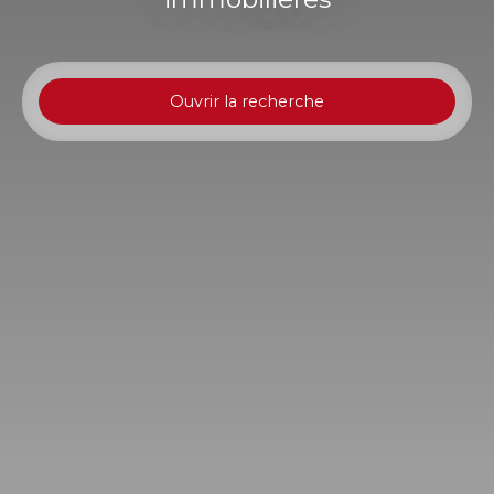
Ouvrir la recherche
Type d'offre
Vente
Type de bien
Studio
Localisation
Saint-Paul (97434)
Budget max (€)
Surface min (m²)
Rechercher