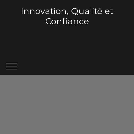
Innovation, Qualité et
Confiance
ACCUEIL
QUI SOMMES-NOUS ?
VENTE
LOCA
Estimation