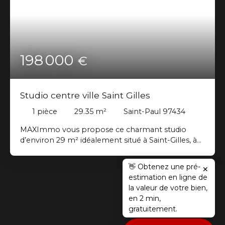
198 000
€
Studio centre ville Saint Gilles
1
pièce
29.35
m²
Saint-Paul 97434
MAXImmo vous propose ce charmant studio
d’environ 29 m² idéalement situé à Saint-Gilles, à
proximité immédiate des commerces, de la
boulangerie, du port de Saint-Gilles et du centre-
👋 Obtenez une pré-
✕
ville. Situé en rez-de-chaussée d’une résidence
estimation en ligne de
calme, ce bien offre un cadre de vie agréable et
la valeur de votre bien,
pratique. Une place de parking privative complète
en 2 min,
ce bien. le studio se compose d’une belle pièce de
gratuitement.
vie , une cuisine et une salle d’eau avec wc et une
varangue fermée . Grâce à son emplacement