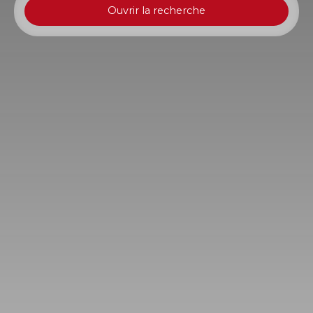
Ouvrir la recherche
Type d'offre
Vente
Type de bien
Maison
Localisation
Saint-Denis (97400)
Budget max (€)
Surface min (m²)
Rechercher