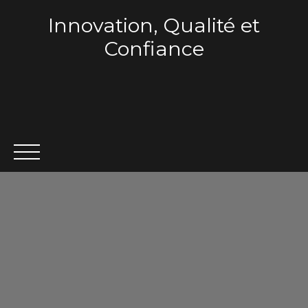
Innovation, Qualité et
Confiance
ACCUEIL
QUI SOMMES-NOUS ?
VENTE
LOCA
Estimation