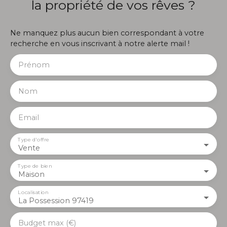
la propriété de vos rêves ?
Ne manquez plus aucun bien correspondant à votre
recherche en vous inscrivant à notre alerte mail !
Prénom
Nom
Email
Type d'offre
Vente
Type de bien
Maison
Localisation
La Possession 97419
Budget max (€)