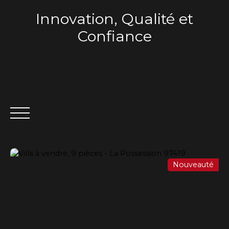
Innovation, Qualité et
Confiance
Nouveauté
ACCUEIL
QUI SOMMES-NOUS ?
VENTE
LOCA
Estimation