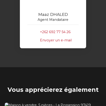
Maaz DHALED
Agent Mandataire
+262 692 77 54 26
Envoyer un e-mail
Vous apprécierez
également