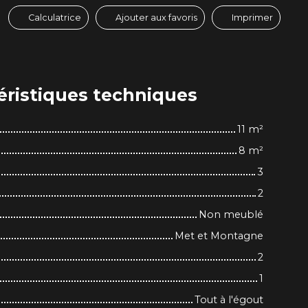
Calculatrice
Ajouter aux favoris
Imprimer
éristiques
techniques
11
m²
8
m²
3
2
Non meublé
Met et Montagne
2
1
Tout à l'égout