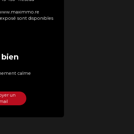
sur www.maximmo.re
t exposé sont disponibles
 bien
onnement calme
oyer un
mail