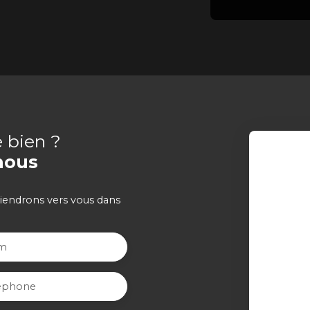
e bien ?
nous
viendrons vers vous dans
m
éphone