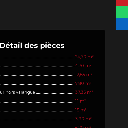
Détail
des pièces
24,70 m²
4,70 m²
12,65 m²
7,80 m²
eur hors varangue
37,35 m²
11 m²
15 m²
3,90 m²
6,20 m²