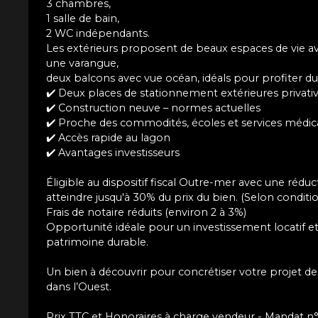
3 chambres,
1 salle de bain,
2 WC indépendants.
Les extérieurs proposent de beaux espaces de vie av
une varangue,
deux balcons avec vue océan, idéals pour profiter du 
✔️ Deux places de stationnement extérieures privati
✔️ Construction neuve – normes actuelles
✔️ Proche des commodités, écoles et services médi
✔️ Accès rapide au lagon
✔️ Avantages investisseurs
Éligible au dispositif fiscal Outre-mer avec une réd
atteindre jusqu'à 30% du prix du bien. (Selon conditi
Frais de notaire réduits (environ 2 à 3%)
Opportunité idéale pour un investissement locatif et 
patrimoine durable.
Un bien à découvrir pour concrétiser votre projet de
dans l’Ouest.
Prix TTC et Honoraires à charge vendeur - Mandat n