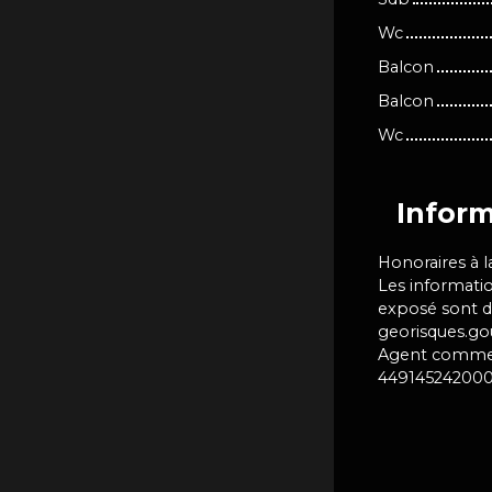
Wc
Balcon
Balcon
Wc
Inform
Honoraires à 
Les informatio
exposé sont di
georisques.gou
Agent commerci
44914524200