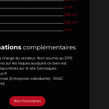
3 m²
5,85 m²
5,50 m²
3 m²
ations
complémentaires
la charge du vendeur. Non soumis au DPE.
ns sur les risques auxquels ce bien est
sponibles sur le site Géorisques :
v.fr.
al (Entreprise individuelle) • RSAC
045
Nos honoraires