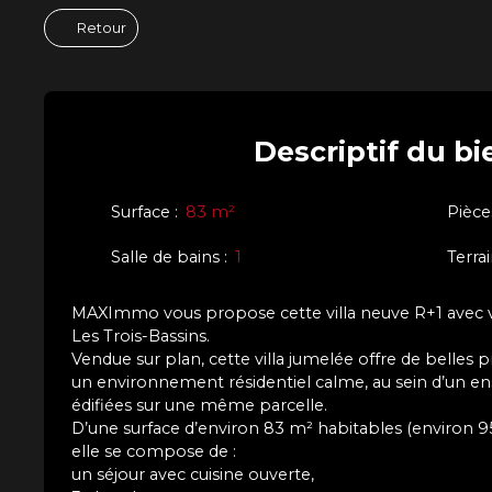
Retour
Descriptif
du bi
Surface
:
83
m²
Pièce
Salle de bains
:
1
Terra
MAXImmo vous propose cette villa neuve R+1 avec
Les Trois-Bassins.
Vendue sur plan, cette villa jumelée offre de belles pr
un environnement résidentiel calme, au sein d’un ens
édifiées sur une même parcelle.
D’une surface d’environ 83 m² habitables (environ 95
elle se compose de :
un séjour avec cuisine ouverte,