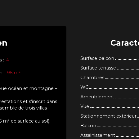
en
Caract
Surface balcon
s
:
4
Surface terrasse
in
:
95
m²
Chambres
WC
 vue océan et montagne –
Ameublement
estations et s’inscrit dans
Vue
emble de trois villas
Stationnement extérieur
 m² de surface au sol),
Balcon
Assainissement