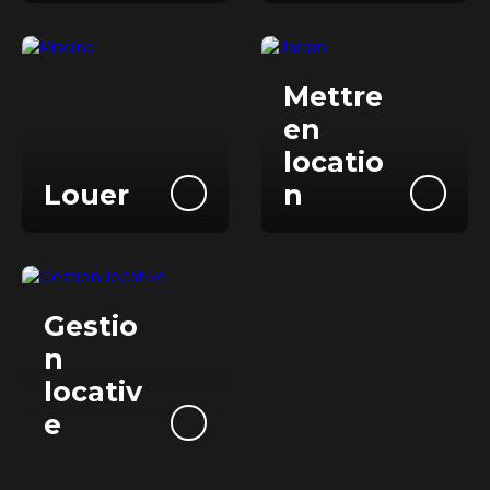
Mettre
e
n
locatio
Louer
n
Gestio
n
locativ
e