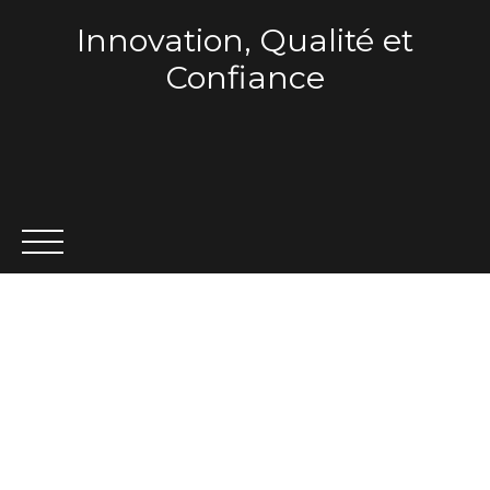
Innovation, Qualité et
Confiance
ACCUEIL
QUI SOMMES-NOUS ?
VENTE
LOCA
Estimation