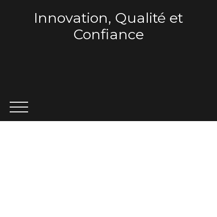
Innovation, Qualité et
Confiance
ACCUEIL
QUI SOMMES-NOUS ?
VENTE
LOCA
Estimation