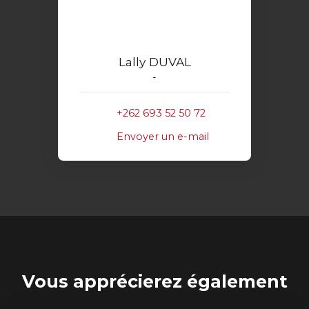
Lally DUVAL
-
+262 693 52 50 72
Envoyer un e-mail
Vous apprécierez
également