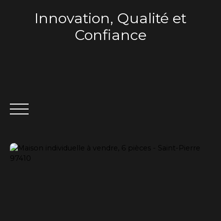
Innovation, Qualité et
Confiance
ACCUEIL
QUI SOMMES-NOUS ?
VENTE
LOCA
Estimation