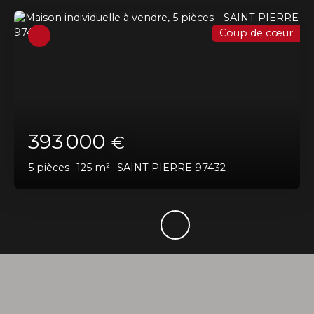
Coup de cœur
393 000
€
5
pièces
125
m²
SAINT PIERRE 97432