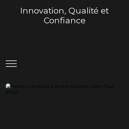
Innovation, Qualité et
Confiance
ACCUEIL
QUI SOMMES-NOUS ?
VENTE
LOCA
Estimation