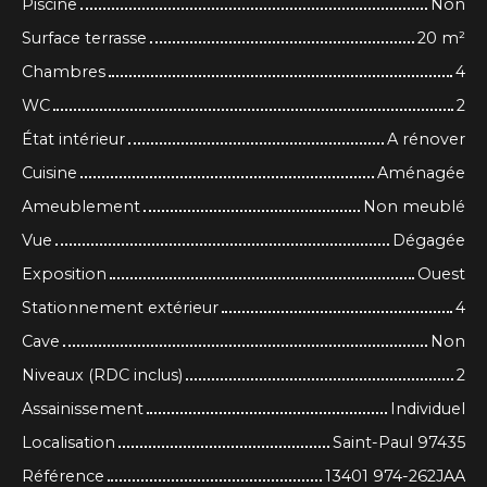
Piscine
Non
Surface terrasse
20
m²
Chambres
4
WC
2
État intérieur
A rénover
Cuisine
Aménagée
Ameublement
Non meublé
Vue
Dégagée
Exposition
Ouest
Stationnement extérieur
4
Cave
Non
Niveaux (RDC inclus)
2
Assainissement
Individuel
Localisation
Saint-Paul 97435
Référence
13401 974-262JAA