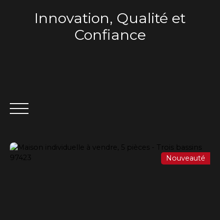
Innovation, Qualité et
Confiance
Nouveauté
ACCUEIL
QUI SOMMES-NOUS ?
VENTE
LOCA
Estimation