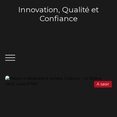
Innovation, Qualité et
Confiance
A saisir
ACCUEIL
QUI SOMMES-NOUS ?
VENTE
LOCA
Estimation