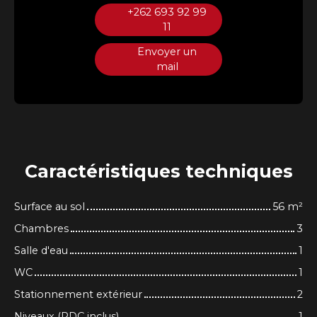
+262 693 92 99
11
Envoyer un
mail
Caractéristiques
techniques
Surface au sol
56
m²
Chambres
3
Salle d'eau
1
WC
1
Stationnement extérieur
2
Niveaux (RDC inclus)
1