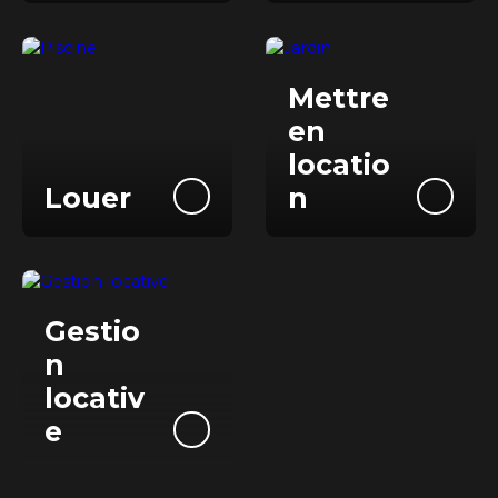
Mettre
e
n
locatio
Louer
n
Gestio
n
locativ
e