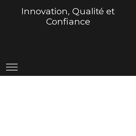
Innovation, Qualité et
Confiance
ACCUEIL
QUI SOMMES-NOUS ?
VENTE
LOCA
Estimation