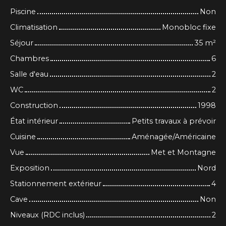
Piscine
Non
Climatisation
Monobloc fixe
Séjour
35
m²
Chambres
6
Salle d'eau
2
WC
2
Construction
1998
État intérieur
Petits travaux à prévoir
Cuisine
Aménagée/Américaine
Vue
Met et Montagne
Exposition
Nord
Stationnement extérieur
4
Cave
Non
Niveaux (RDC inclus)
2