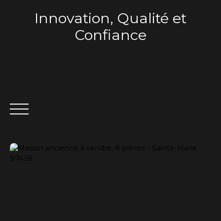
Innovation, Qualité et
Confiance
ACCUEIL
QUI SOMMES-NOUS ?
VENTE
LOCA
Estimation