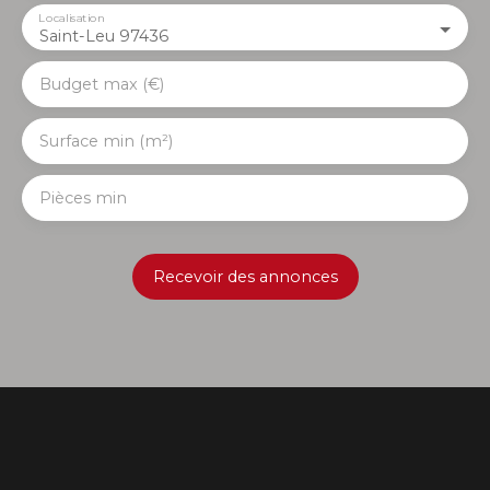
Localisation
Saint-Leu 97436
Budget max (€)
Surface min (m²)
Pièces min
Recevoir des annonces