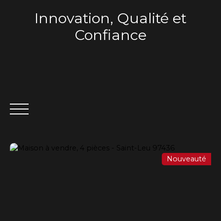
Innovation, Qualité et
Confiance
Nouveauté
ACCUEIL
QUI SOMMES-NOUS ?
VENTE
LOCA
Estimation