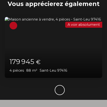
Vous apprécierez
également
A voir absolument
179 945
€
4
pièces
88
m²
Saint-Leu 97416