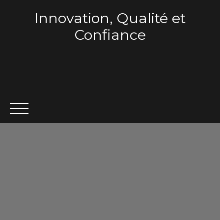
Innovation, Qualité et
Confiance
ACCUEIL
QUI SOMMES-NOUS ?
VENTE
LOCA
Estimation