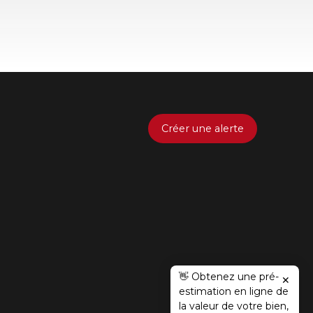
Créer une alerte
👋 Obtenez une pré-
✕
estimation en ligne de
la valeur de votre bien,