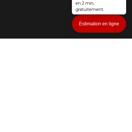
en 2 min,
gratuitement.
Estimation en ligne
vant à notre
 (97410)