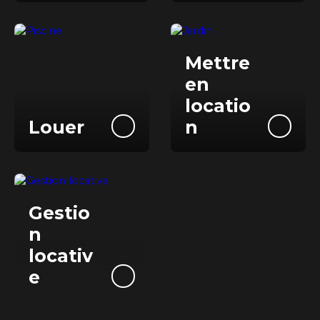
Mettre
e
n
locatio
Louer
n
Gestio
n
locativ
e