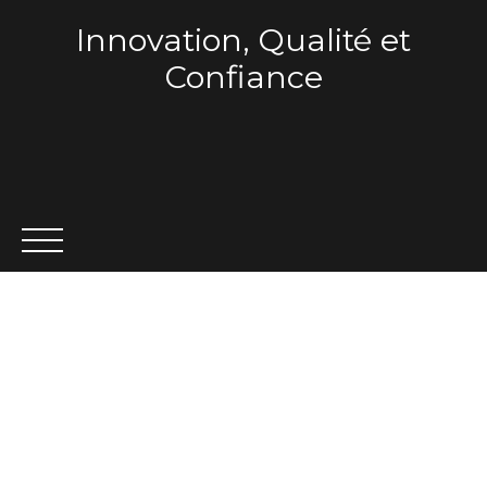
Innovation, Qualité et
Confiance
ACCUEIL
QUI SOMMES-NOUS ?
VENTE
LOCA
Estimation