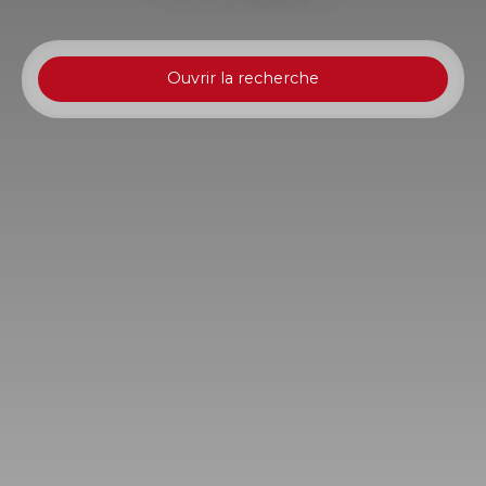
Ouvrir la recherche
Type d'offre
Vente
Type de bien
Immeuble
Localisation
Tarascon (13150)
Budget max (€)
Surface min (m²)
Rechercher