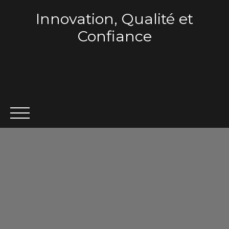
Innovation, Qualité et
Confiance
ACCUEIL
QUI SOMMES-NOUS ?
VENTE
LOCA
Estimation