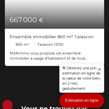
667 000
€
Ensemble immobilier 860 m² Tarascon
860
m²
Tarascon 13150
MAXImmo vous propose cet ensemble
immobilier à usage d’habitation et de local
d’activité, offrant une grande flexibilité pour un
👋 Obtenez une pré-
projet professionnel et personnel avec leurs
✕
estimation en ligne de
entrées indépendantes. Edifié sur une parcelle
la valeur de votre bien,
d’environ 2000 m² pour la partie habitation on
en 2 min,
retrouve une spacieuse maison d’environ 240 m²,
gratuitement.
lumineuse, fonctionnelle vous offrant de très
belles prestations. Elle se compose comme suit :
au premier niveau, une cuisine entièrement
Estimation en ligne
équipée et aménagée ouverte sur le séjour
Vous ne trouvez pas