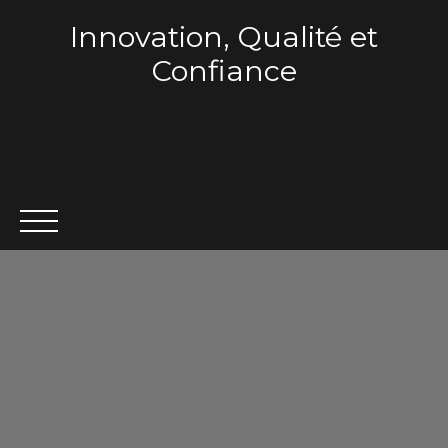
Innovation, Qualité et
Confiance
ACCUEIL
QUI SOMMES-NOUS ?
VENTE
LOCA
Estimation