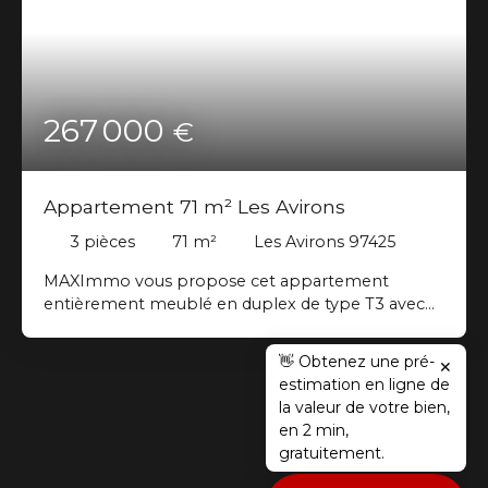
267 000
€
Appartement 71 m² Les Avirons
3
pièces
71
m²
Les Avirons 97425
MAXImmo vous propose cet appartement
entièrement meublé en duplex de type T3 avec
vue mer et montagne. L'appartement situé au
deuxième et dernier étage se compose au rez-de-
👋 Obtenez une pré-
✕
chaussée d'une cuisine équipée ouverte sur un
estimation en ligne de
séjour d'environ 24 m² offrant un accès direct sur
la valeur de votre bien,
une véranda fermée d'environ 10 m² avec vue
en 2 min,
mer. Un wc indépendant. À l'étage, deux belles
gratuitement.
chambres spacieuses et lumineuses de 12 et 15 m²
et une salle d'eau avec wc. Aucun travaux à prévoir