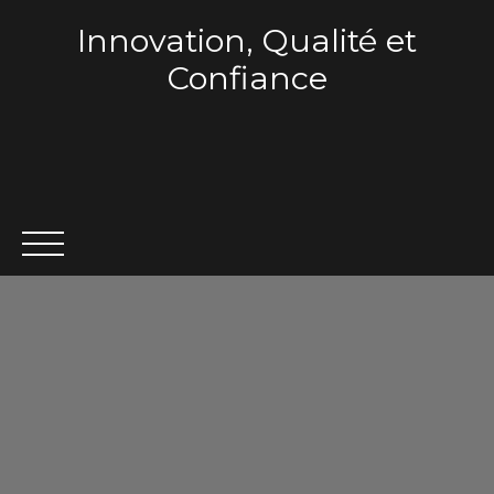
Innovation, Qualité et
Confiance
ACCUEIL
QUI SOMMES-NOUS ?
VENTE
LOCA
Estimation