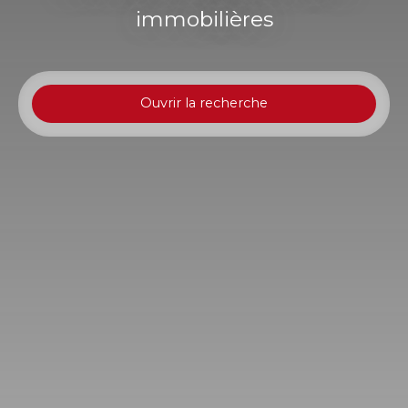
immobilières
Ouvrir la recherche
Type d'offre
Vente
Type de bien
Appartement
Localisation
Les Avirons (97425)
Budget max (€)
Surface min (m²)
Rechercher