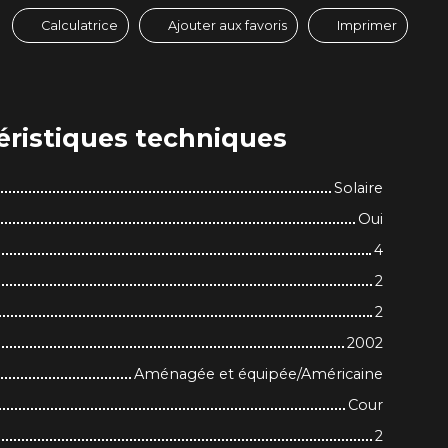
Calculatrice
Ajouter aux favoris
Imprimer
éristiques
techniques
Solaire
Oui
4
2
2
2002
Aménagée et équipée/Américaine
Cour
2