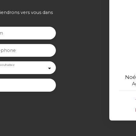
viendrons vers vous dans
m
éphone
souhaitez
Noé
A