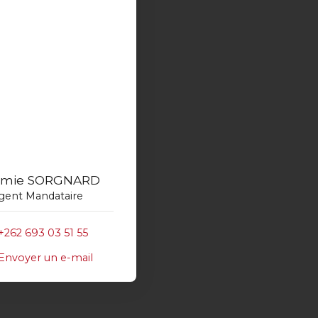
mie SORGNARD
gent Mandataire
+262 693 03 51 55
Envoyer un e-mail