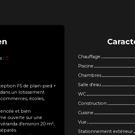
en
Caract
Chauffage
s
:
5
Piscine
Chambres
Salle d'eau
eption F5 de plain-pied +
, dans un lotissement
WC
 (commerces, écoles,
Construction
gencée et bien
Cuisine
me ouverte sur une
Vue
 véranda d’environ 20 m²,
séparés.
Stationnement extérieur