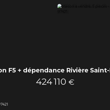
on F5 + dépendance Rivière Saint-
424 110
€
97421