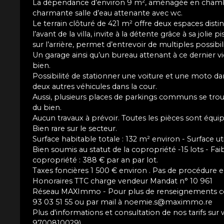
La dépendance d’environ 9 m², aménagée en chamb
charmante salle d’eau attenante avec wc.
Le terrain clôturé de 421 m² offre deux espaces distin
l’avant de la villa, invite à la détente grâce à sa jolie 
sur l’arrière, permet d’entrevoir de multiples possibil
Un garage ainsi qu’un bureau attenant à ce dernier 
bien.
Possibilité de stationner une voiture et une moto dan
deux autres véhicules dans la cour.
Aussi, plusieurs places de parkings communs se tro
du bien.
Aucun travaux à prévoir. Toutes les pièces sont équip
Bien rare sur le secteur.
Surface habitable totale : 132 m² environ - Surface uti
Bien soumis au statut de la copropriété -15 lots - Fa
copropriété : 388 € par an par lot.
Taxes foncières 1 500 € environ . Pas de procédure e
Honoraires TTC charge vendeur Mandat n° 10 961
Réseau MAXImmo - Pour plus de renseignements c
93 03 51 55 ou par mail à noemie.s@maximmo.re
Plus d'informations et consultation de nos tarifs s
9700810029)