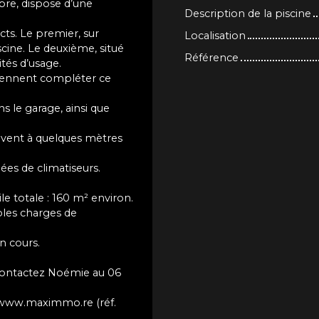
re, dispose d’une
Description de la piscine
cts. Le premier, sur
Localisation
piscine. Le deuxième, situé
Référence
ités d’usage.
viennent compléter ce
s le garage, ainsi que
uvent à quelques mètres
ées de climatiseurs.
le totale : 160 m² environ.
ibles charges de
n cours.
ontactez Noémie au 06
ur www.maximmo.re (réf.