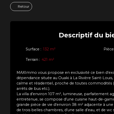
Retour
Descriptif
du bi
Surface
:
132
m²
Pièce
Terrain
:
421
m²
MAXImmo vous propose en exclusivité ce bien d’exc
dépendance située au Ouaki à La Rivière Saint-Louis
calme et résidentiel, proche de toutes commodités
arrêts de bus etc.).
La villa d’environ 107 m², lumineuse, parfaitement a
entretenue, se compose d’une cuisine haut-de-gam
grande pièce de vie d’environ 38 m² adjacente à une
de trois belles chambres, d’une salle d’eau, et de wc 