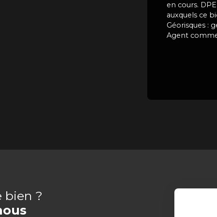
en cours. DPE 
auxquels ce bi
Géorisques : g
Agent commerci
e bien ?
nous