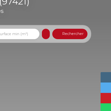
(97421)
es
Rechercher
urface min (m²)