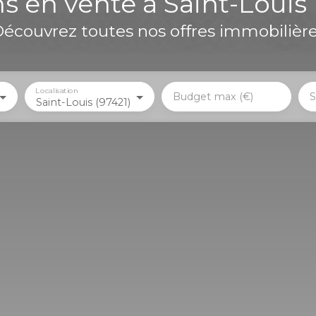
ns en vente à Saint-Louis 
écouvrez toutes nos offres immobilièr
Localisation
Budget max (€)
S
Saint-Louis (97421)