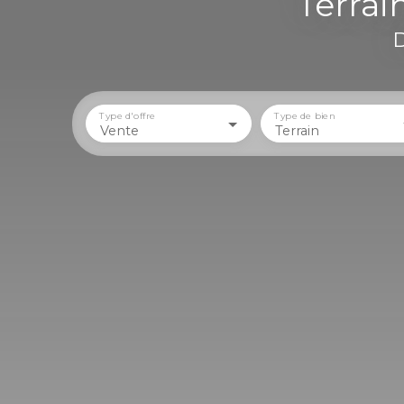
Terrai
D
Type d'offre
Type de bien
Vente
Terrain