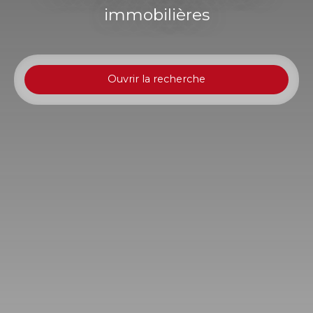
immobilières
Ouvrir la recherche
Type d'offre
Vente
Type de bien
Commerce de services
Activités
Localisation
Le Tampon (97430)
Budget max (€)
Surface min (m²)