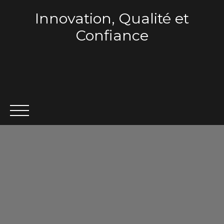
Innovation, Qualité et
Confiance
ACCUEIL
QUI SOMMES-NOUS ?
VENTE
LOCA
Estimation