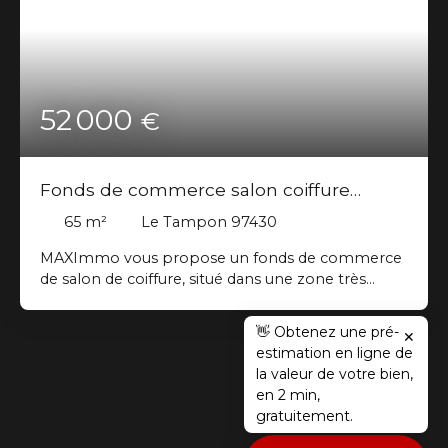
52 000
€
Fonds de commerce salon coiffure
Tampon
65
m²
Le Tampon 97430
MAXImmo vous propose un fonds de commerce
de salon de coiffure, situé dans une zone très
fréquentée du Tampon, à proximité immédiate de
la mairie. Ce local d'une superficie d'environ 65 m²
👋 Obtenez une pré-
✕
est prêt à l’emploi, offrant des installations
estimation en ligne de
modernes et un espace bien agencé pour exercer
la valeur de votre bien,
votre activité. Caractéristiques : Superficie : 65 m²
en 2 min,
environ Local prêt à l'emploi avec équipements
gratuitement.
de coiffure professionnels. Emplacement
stratégique, proche de la mairie et des