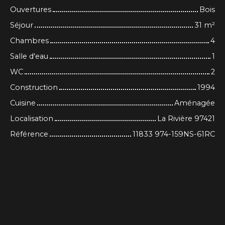
Ouvertures
Bois
Séjour
31
m²
Chambres
4
Salle d'eau
1
WC
2
Construction
1994
Cuisine
Aménagée
Localisation
La Rivière 97421
Référence
11833 974-159NS-61RC