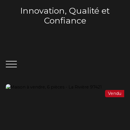
Innovation, Qualité et
Confiance
Vendu
ACCUEIL
QUI SOMMES-NOUS ?
VENTE
LOCA
Estimation