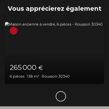
Vous apprécierez
également
265 000
€
6
pièces
138
m²
Rousson 30340