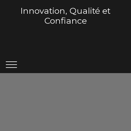
Innovation, Qualité et
Confiance
ACCUEIL
QUI SOMMES-NOUS ?
VENTE
LOCA
Estimation