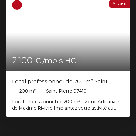
A saisir
2 100
€ /mois HC
Local professionnel de 200 m² Saint
Pierre
200
m²
Saint-Pierre 97410
Local professionnel de 200 m² – Zone Artisanale
de Maxime Rivière Implantez votre activité au
cœur de la dynamique zone artisanale de Maxime
Rivière. MAXImmo vous propose ce local
professionnel d’environ 200 m², partiellement
aménagé (sol carrelé), offre de nombreuses