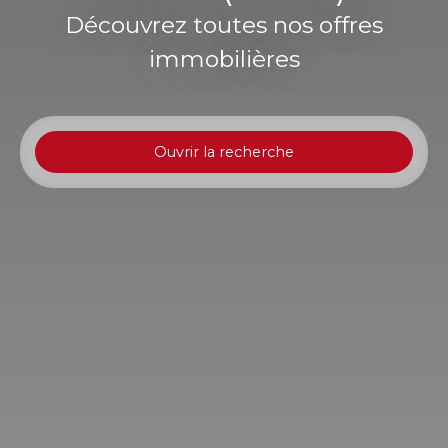
Découvrez toutes nos offres
immobilières
Ouvrir la recherche
Type d'offre
Location
Type de bien
Local commercial
Localisation
Saint-Pierre (97410)
Loyer max (€/mois)
Surface min (m²)