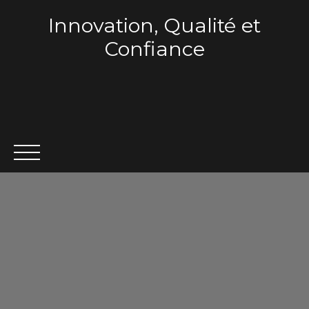
Innovation, Qualité et
Confiance
ACCUEIL
QUI SOMMES-NOUS ?
VENTE
LOCA
Estimation