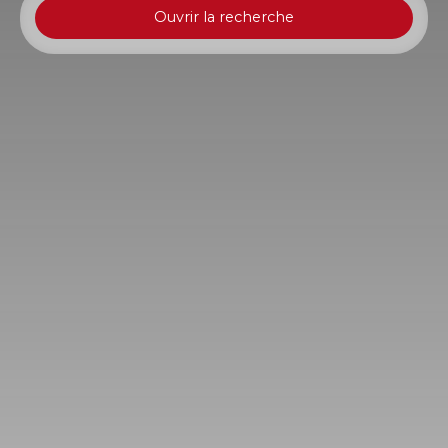
Ouvrir la recherche
Type d'offre
Location
Type de bien
Local commercial
Localisation
Saint-Paul (97434)
Loyer max (€/mois)
Surface min (m²)
Rechercher