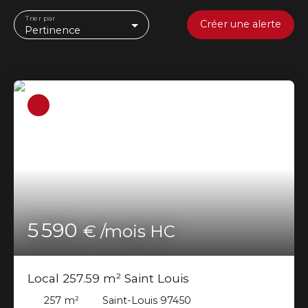
Trier par
Créer une alerte
Pertinence
5 590
€ /mois HC
Local 257.59 m² Saint Louis
257
m²
Saint-Louis 97450