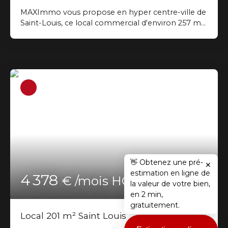
MAXImmo vous propose en hyper centre-ville de
Saint-Louis, ce local commercial d'environ 257 m²
environ sur rue et disposant d’une belle vitrine :
locaux refaits à neuf, livrés bruts, terrasse en
façade, belle hauteur sous plafond, lumineux.
Emplacement de premier choix afin d’y
développer votre activité commerciale et votre
chiffre d’affaires. À visiter rapidement. Loyer 5589,
70 € - Honoraires à la charge du locataire 10620,43
€ TTC - Dépôt de garantie 5 151,80 € - Mandat n°
12792 Réseau MAXImmo - Plus d'informations et
consultation de nos tarifs sur www. maximmo. re
Les informations sur les risques auxquels ce bien
est exposé sont disponibles sur le site Géorisques :
www. georisques. gouv. fr"
👋 Obtenez une pré-
✕
estimation en ligne de
4 378
€ /mois HC
la valeur de votre bien,
en 2 min,
gratuitement.
Local 201 m² Saint Louis