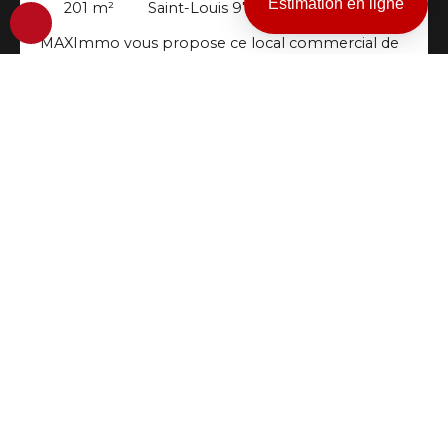
Estimation en ligne
201
m²
Saint-Louis 97450
MAXImmo vous propose ce local commercial de
plus de 200 m² environ au centre-ville de Saint-
Louis. Il dispose d’un grand linéaire de vitrines
donnant sur rue, d’une terrasse à optimiser et
d’une belle hauteur sous plafond. Les locaux sont
livrés bruts (eau, électricité, télécom). Offre rare
sur ce secteur à visiter sans tarder. Loyer 4377. 54
A saisir
€ - Honoraires à la charge du locataire 8317. 32 €
TTC - Dépôt de garantie 4034. 60 € - Mandat n°
12793 Réseau MAXImmo - Plus d'informations et
consultation de nos tarifs sur www. maximmo. re
Les informations sur les risques auxquels ce bien
est exposé sont disponibles sur le site Géorisques :
www. georisques. gouv. fr"
3 798
€ /mois HC
Local 140 m² Saint Louis