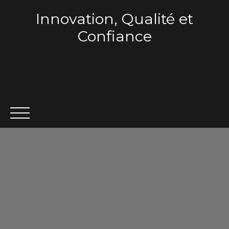
Innovation, Qualité et
Confiance
ACCUEIL
QUI SOMMES-NOUS ?
VENTE
LOCA
Estimation