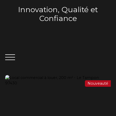
Innovation, Qualité et
Confiance
Nouveauté
ACCUEIL
QUI SOMMES-NOUS ?
VENTE
LOCA
Estimation