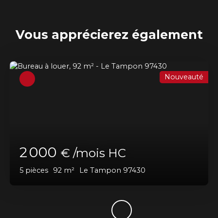
Vous apprécierez
également
Nouveauté
2 000
€ /mois HC
5
pièces
92
m²
Le Tampon 97430