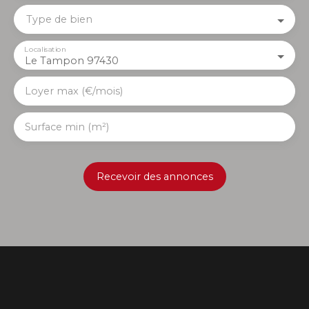
Type de bien
Localisation
Le Tampon 97430
Loyer max (€/mois)
Surface min (m²)
Recevoir des annonces