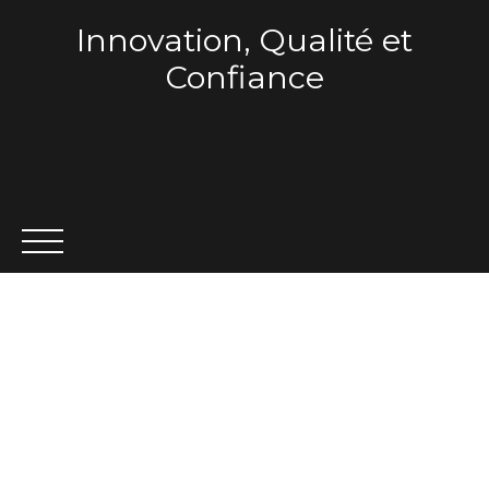
Innovation, Qualité et
Confiance
ACCUEIL
QUI SOMMES-NOUS ?
VENTE
LOCA
Estimation