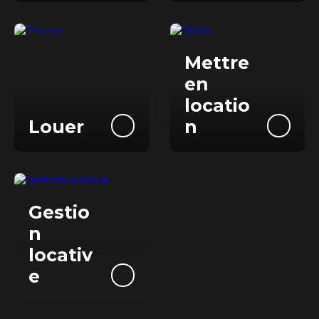
Mettre
e
n
locatio
Louer
n
Gestio
n
locativ
e