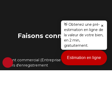
👋 Obtenez une pré-
✕
estimation en ligne de
Faisons
connaissance !
la valeur de votre bien,
en 2 min,
gratuitement.
Estimation en ligne
Agent commercial (Entreprise individuelle) • RSAC En
cours d'enregistrement
Mes honoraires