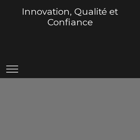
Innovation, Qualité et
Confiance
ACCUEIL
QUI SOMMES-NOUS ?
VENTE
LOCA
Estimation