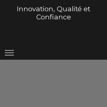
Innovation, Qualité et
Confiance
ACCUEIL
QUI SOMMES-NOUS ?
VENTE
LOCA
Estimation