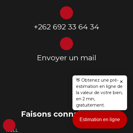
+262 692 33 64 34
Envoyer un mail
👋 Obtenez une pré-
✕
estimation en ligne de
la valeur de votre bien,
en 2 min,
gratuitement.
Faisons
connaissance !
Estimation en ligne
NULL