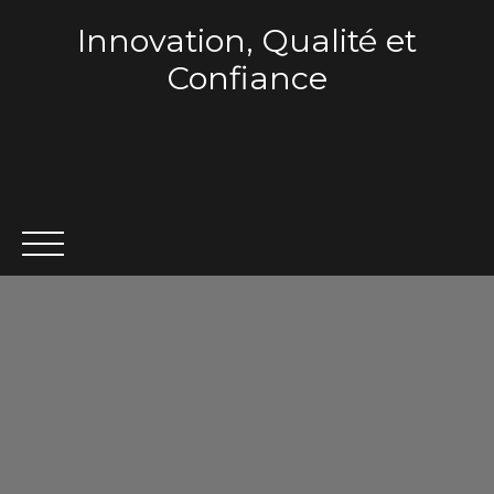
Innovation, Qualité et
Confiance
ACCUEIL
QUI SOMMES-NOUS ?
VENTE
LOCA
Estimation