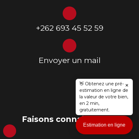
+262 693 45 52 59
Envoyer un mail
👋 Obtenez une pré-
✕
estimation en ligne de
la valeur de votre bien,
en 2 min,
gratuitement.
Faisons
connaissance !
Estimation en ligne