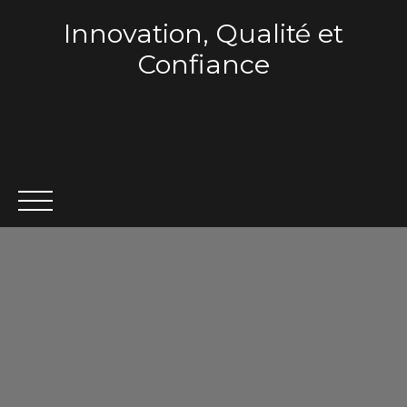
Innovation, Qualité et
Confiance
ACCUEIL
QUI SOMMES-NOUS ?
VENTE
LOCA
Estimation