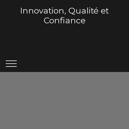
Innovation, Qualité et
Confiance
ACCUEIL
QUI SOMMES-NOUS ?
VENTE
LOCA
Estimation