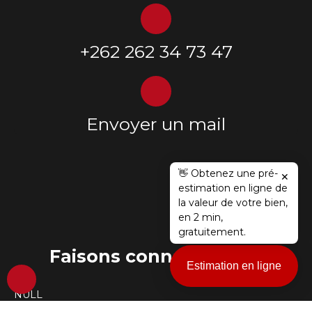
+262 262 34 73 47
Envoyer un mail
👋 Obtenez une pré-
✕
estimation en ligne de
la valeur de votre bien,
en 2 min,
gratuitement.
Faisons
connaissance !
Estimation en ligne
NULL